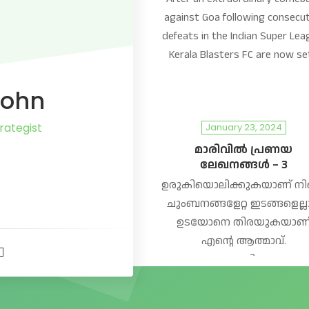
against Goa following consecut
defeats in the Indian Super Lea
Kerala Blasters FC are now se
John
rategist
January 23, 2024
മാരിവിൽ പ്രണയ
ലേഖനങ്ങൾ – 3
ഉരുകിയൊലിക്കുകയാണ് നിന
t
ചുംബനങ്ങളേറ്റ ഇടങ്ങളെല്ലാ
ഉടയോനെ തിരയുകയാണ
r
എന്റെ ആത്മാവ്.
വാക്കുകളില്ലാത്ത
er
എഴുത്തുകാരനെ പോലെ