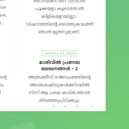
ഞാനകേനാണ്. വിടരാൻ
ive
പൂക്കളോ കൂടെത്താൻ
gue,
കിളികളോയില്ലാ…
t…
വിഷാദത്തിന്റെ ശൈത്യകാലത്ത്
ഞാൻ മൃതനുമാണ്.
January 23, 2024
മാരിവിൽ പ്രണയ
ലേഖനങ്ങൾ – 2
്റെ
അത്രക്കീസ് രാജവംശത്തിന്റെ
ം.
അവശേഷിപ്പുകൾക്കിടയിൽ
്
നിന്ന് ആ പഴയ കവിത ഞാൻ
തിരഞ്ഞുപിടിക്കും.
ഭൂതകാലത്തിൽ നീ എനിക്കായി
…
എഴുതിയ ആ ആറുവരി കവിത.