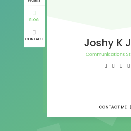
WORKS
BLOG
Joshy K 
CONTACT
Communications St
Journalist
PR Consultan
Media Adviso
CONTACT ME
Content Writ