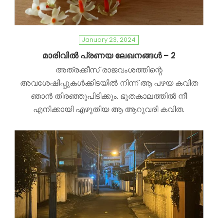
January 23, 2024
മാരിവിൽ പ്രണയ ലേഖനങ്ങൾ – 2
അത്രക്കീസ് രാജവംശത്തിന്റെ
അവശേഷിപ്പുകൾക്കിടയിൽ നിന്ന് ആ പഴയ കവിത
ഞാൻ തിരഞ്ഞുപിടിക്കും. ഭൂതകാലത്തിൽ നീ
എനിക്കായി എഴുതിയ ആ ആറുവരി കവിത.